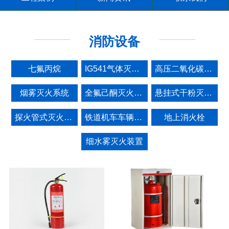
消防设备
七氟丙烷
IG541气体灭火系统
高压二氧化碳灭火设备
烟雾灭火系统
全氟己酮灭火系统设备
悬挂式干粉灭火装置
探火管式灭火装置
铁道机车车辆监视报警灭火系统
地上消火栓
细水雾灭火装置