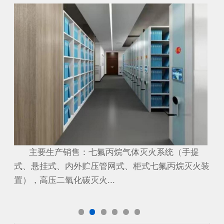
配电房
档
提
主要生产销售：七氟丙烷气体灭火系统（手提
主
火装
式、悬挂式、内外贮压管网式、柜式七氟丙烷灭火装
式
置），高压二氧化碳灭火...
置