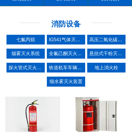
消防设备
七氟丙烷
IG541气体灭火系统
高压二氧化碳灭火设备
烟雾灭火系统
全氟己酮灭火系统设备
悬挂式干粉灭火装置
探火管式灭火装置
铁道机车车辆监视报警灭火系统
地上消火栓
细水雾灭火装置