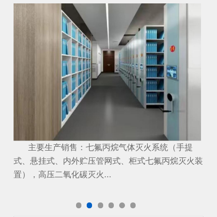
配电房
档
提
主要生产销售：七氟丙烷气体灭火系统（手提
主
火装
式、悬挂式、内外贮压管网式、柜式七氟丙烷灭火装
式
置），高压二氧化碳灭火...
置