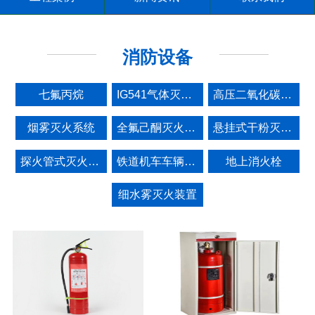
消防设备
七氟丙烷
IG541气体灭火系统
高压二氧化碳灭火设备
烟雾灭火系统
全氟己酮灭火系统设备
悬挂式干粉灭火装置
探火管式灭火装置
铁道机车车辆监视报警灭火系统
地上消火栓
细水雾灭火装置