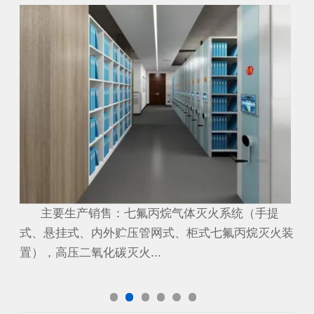
配电房
档
提
主要生产销售：七氟丙烷气体灭火系统（手提
主
火装
式、悬挂式、内外贮压管网式、柜式七氟丙烷灭火装
式
置），高压二氧化碳灭火...
置